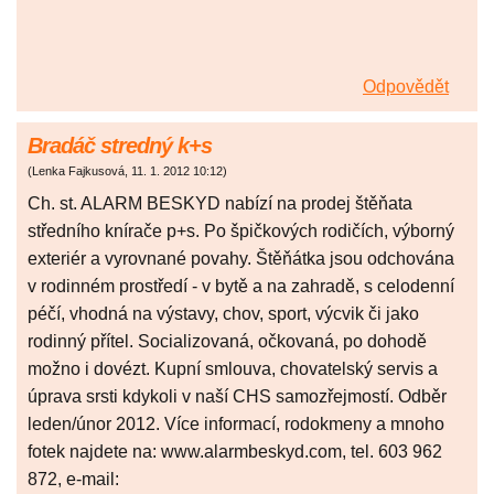
Odpovědět
Bradáč stredný k+s
(
Lenka Fajkusová
,
11. 1. 2012
10:12
)
Ch. st. ALARM BESKYD nabízí na prodej štěňata
středního knírače p+s. Po špičkových rodičích, výborný
exteriér a vyrovnané povahy. Štěňátka jsou odchována
v rodinném prostředí - v bytě a na zahradě, s celodenní
péčí, vhodná na výstavy, chov, sport, výcvik či jako
rodinný přítel. Socializovaná, očkovaná, po dohodě
možno i dovézt. Kupní smlouva, chovatelský servis a
úprava srsti kdykoli v naší CHS samozřejmostí. Odběr
leden/únor 2012. Více informací, rodokmeny a mnoho
fotek najdete na: www.alarmbeskyd.com, tel. 603 962
872, e-mail: