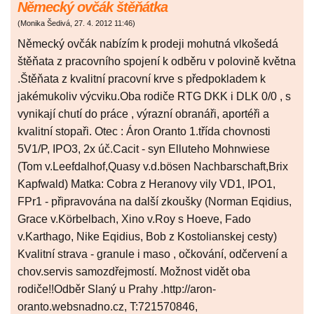
Německý ovčák štěňátka
(
Monika Šedivá
,
27. 4. 2012
11:46
)
Německý ovčák nabízím k prodeji mohutná vlkošedá
štěňata z pracovního spojení k odběru v polovině května
.Štěňata z kvalitní pracovní krve s předpokladem k
jakémukoliv výcviku.Oba rodiče RTG DKK i DLK 0/0 , s
vynikají chutí do práce , výrazní obranáři, aportéři a
kvalitní stopaři. Otec : Áron Oranto 1.třída chovnosti
5V1/P, IPO3, 2x úč.Cacit - syn Elluteho Mohnwiese
(Tom v.Leefdalhof,Quasy v.d.bösen Nachbarschaft,Brix
Kapfwald) Matka: Cobra z Heranovy vily VD1, IPO1,
FPr1 - připravována na další zkoušky (Norman Eqidius,
Grace v.Körbelbach, Xino v.Roy s Hoeve, Fado
v.Karthago, Nike Eqidius, Bob z Kostolianskej cesty)
Kvalitní strava - granule i maso , očkování, odčervení a
chov.servis samozdřejmostí. Možnost vidět oba
rodiče!!Odběr Slaný u Prahy .http://aron-
oranto.websnadno.cz, T:721570846,