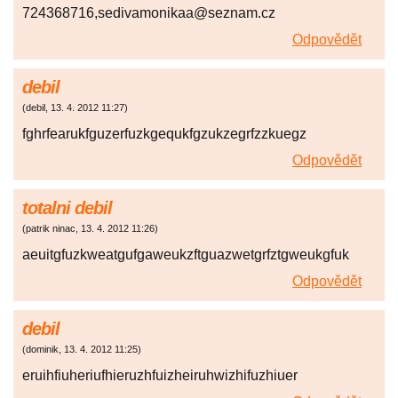
724368716,sedivamonikaa@seznam.cz
Odpovědět
debil
(
debil
,
13. 4. 2012
11:27
)
fghrfearukfguzerfuzkgequkfgzukzegrfzzkuegz
Odpovědět
totalni debil
(
patrik ninac
,
13. 4. 2012
11:26
)
aeuitgfuzkweatgufgaweukzftguazwetgrfztgweukgfuk
Odpovědět
debil
(
dominik
,
13. 4. 2012
11:25
)
eruihfiuheriufhieruzhfuizheiruhwizhifuzhiuer