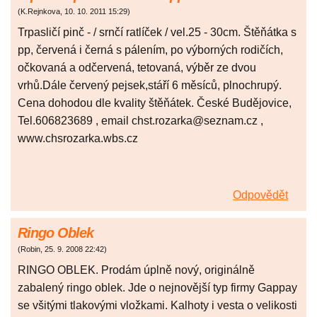
(
K.Rejnkova
,
10. 10. 2011
15:29
)
Trpasličí pinč - / srnčí ratlíček / vel.25 - 30cm. Štěňátka s
pp, červená i černá s pálením, po výborných rodičích,
očkovaná a odčervená, tetovaná, výběr ze dvou
vrhů.Dále červený pejsek,stáří 6 měsíců, plnochrupý.
Cena dohodou dle kvality štěňátek. České Budějovice,
Tel.606823689 , email chst.rozarka@seznam.cz ,
www.chsrozarka.wbs.cz
Odpovědět
Ringo Oblek
(
Robin
,
25. 9. 2008
22:42
)
RINGO OBLEK. Prodám úplně nový, originálně
zabalený ringo oblek. Jde o nejnovější typ firmy Gappay
se všitými tlakovými vložkami. Kalhoty i vesta o velikosti