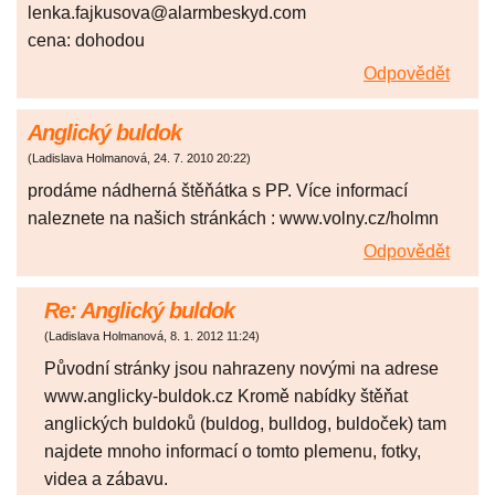
lenka.fajkusova@alarmbeskyd.com
cena: dohodou
Odpovědět
Anglický buldok
(
Ladislava Holmanová
,
24. 7. 2010
20:22
)
prodáme nádherná štěňátka s PP. Více informací
naleznete na našich stránkách : www.volny.cz/holmn
Odpovědět
Re: Anglický buldok
(
Ladislava Holmanová
,
8. 1. 2012
11:24
)
Původní stránky jsou nahrazeny novými na adrese
www.anglicky-buldok.cz Kromě nabídky štěňat
anglických buldoků (buldog, bulldog, buldoček) tam
najdete mnoho informací o tomto plemenu, fotky,
videa a zábavu.