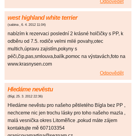
Odpovědět
west highland white terrier
(
sabina
,
6. 4. 2012
11:04
)
nabízím k rezervaci poslední 2 krásné holčičky s PP, k
odběru od 7.5. rodiče velmi milé povahy,otec
multich,úpravu zajistím,pokyny s
péči,čip,pas,smlouva,balík,pomoc na výstavách,foto na
www.krasnysen.com
Odpovědět
Hledáme nevěstu
(
Bígl
,
25. 3. 2012
22:36
)
Hledáme nevěstu pro našeho pětiletého Bígla bez PP ,
nechceme nic jen trochu lásky pro toho našeho mazla ,
malá vesnička okres Litoměřice ,pokud máte zájem
kontaktujte mě 607103354
granicovamartina@seznam.cz