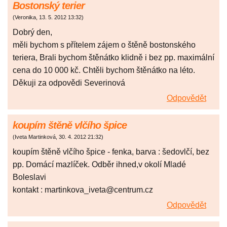
Bostonský terier
(
Veronika
,
13. 5. 2012
13:32
)
Dobrý den,
měli bychom s přítelem zájem o štěně bostonského
teriera, Brali bychom štěnátko klidně i bez pp. maximální
cena do 10 000 kč. Chtěli bychom štěnátko na léto.
Děkuji za odpovědi Severinová
Odpovědět
koupím štěně vlčího špice
(
Iveta Martinková
,
30. 4. 2012
21:32
)
koupím štěně vlčího špice - fenka, barva : šedovlčí, bez
pp. Domácí mazlíček. Odběr ihned,v okolí Mladé
Boleslavi
kontakt : martinkova_iveta@centrum.cz
Odpovědět