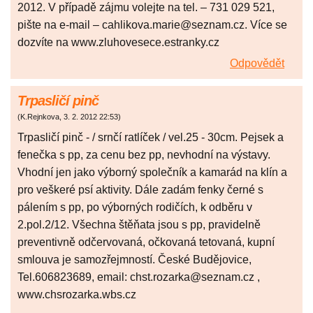
2012. V případě zájmu volejte na tel. – 731 029 521,
pište na e-mail – cahlikova.marie@seznam.cz. Více se
dozvíte na www.zluhovesece.estranky.cz
Odpovědět
Trpasličí pinč
(
K.Rejnkova
,
3. 2. 2012
22:53
)
Trpasličí pinč - / srnčí ratlíček / vel.25 - 30cm. Pejsek a
fenečka s pp, za cenu bez pp, nevhodní na výstavy.
Vhodní jen jako výborný společník a kamarád na klín a
pro veškeré psí aktivity. Dále zadám fenky černé s
pálením s pp, po výborných rodičích, k odběru v
2.pol.2/12. Všechna štěňata jsou s pp, pravidelně
preventivně odčervovaná, očkovaná tetovaná, kupní
smlouva je samozřejmností. České Budějovice,
Tel.606823689, email: chst.rozarka@seznam.cz ,
www.chsrozarka.wbs.cz