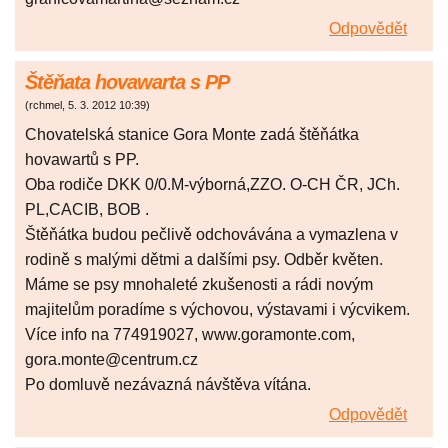
Odpovědět
Štěňata hovawarta s PP
(
rchmel
,
5. 3. 2012
10:39
)
Chovatelská stanice Gora Monte zadá štěňátka
hovawartů s PP.
Oba rodiče DKK 0/0.M-výborná,ZZO. O-CH ČR, JCh.
PL,CACIB, BOB .
Štěňátka budou pečlivě odchovávána a vymazlena v
rodině s malými dětmi a dalšími psy. Odběr květen.
Máme se psy mnohaleté zkušenosti a rádi novým
majitelům poradíme s výchovou, výstavami i výcvikem.
Více info na 774919027, www.goramonte.com,
gora.monte@centrum.cz
Po domluvě nezávazná návštěva vítána.
Odpovědět