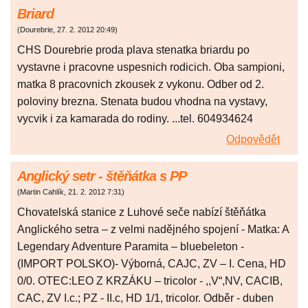
Briard
(
Dourebrie
,
27. 2. 2012
20:49
)
CHS Dourebrie proda plava stenatka briardu po
vystavne i pracovne uspesnich rodicich. Oba sampioni,
matka 8 pracovnich zkousek z vykonu. Odber od 2.
poloviny brezna. Stenata budou vhodna na vystavy,
vycvik i za kamarada do rodiny. ...tel. 604934624
Odpovědět
Anglický setr - štěňátka s PP
(
Martin Cahlík
,
21. 2. 2012
7:31
)
Chovatelská stanice z Luhové seče nabízí štěňátka
Anglického setra – z velmi nadějného spojení - Matka: A
Legendary Adventure Paramita – bluebeleton -
(IMPORT POLSKO)- Výborná, CAJC, ZV – I. Cena, HD
0/0. OTEC:LEO Z KRZÁKU – tricolor - ,,V“,NV, CACIB,
CAC, ZV I.c.; PZ - II.c, HD 1/1, tricolor. Odběr - duben