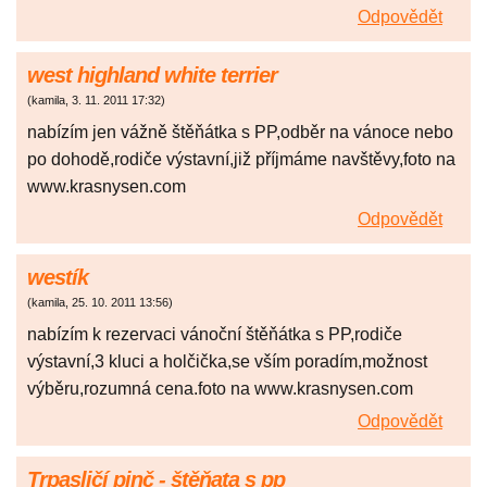
Odpovědět
west highland white terrier
(
kamila
,
3. 11. 2011
17:32
)
nabízím jen vážně štěňátka s PP,odběr na vánoce nebo
po dohodě,rodiče výstavní,již příjmáme navštěvy,foto na
www.krasnysen.com
Odpovědět
westík
(
kamila
,
25. 10. 2011
13:56
)
nabízím k rezervaci vánoční štěňátka s PP,rodiče
výstavní,3 kluci a holčička,se vším poradím,možnost
výběru,rozumná cena.foto na www.krasnysen.com
Odpovědět
Trpasličí pinč - štěňata s pp