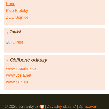
Kone
Psie Preteky
ZOO Bojnice
Toplist
Oblíbené odkazy
www.superlink.cz
www.vcela.net
www.czin.eu
© 2026 eStránky.cz
|
Závadný obsah?
|
Zpracování