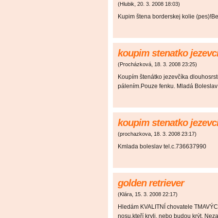
(
Hlubik
,
20. 3. 2008
18:03
)
Kupim štena borderskej kolie (pes)!B
koupim stenatko jezevc
(
Procházková
,
18. 3. 2008
23:25
)
Koupím štenátko jezevčíka dlouhosrst
pálením.Pouze fenku. Mladá Boleslav
koupim stenatko jezevc
(
prochazkova
,
18. 3. 2008
23:17
)
Kmlada boleslav tel.c.736637990
golden retriever
(
Klára
,
15. 3. 2008
22:17
)
Hledám KVALITNÍ chovatele TMAVÝCH 
nosu,kteří kryli, nebo budou krýt. Nez