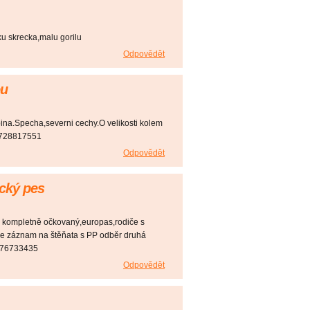
ku skrecka,malu gorilu
Odpovědět
ou
ina.Specha,severni cechy.O velikosti kolem
l.728817551
Odpovědět
ický pes
 kompletně očkovaný,europas,rodiče s
me záznam na štěňata s PP odběr druhá
,776733435
Odpovědět