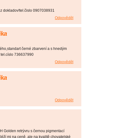
ez dokladov!tel.čislo 0907038931
Odpovědět
ika
ého,standart černé zbarvení a s hnedým
 tel.císlo 736637990
Odpovědět
ika
Odpovědět
Golden retrývru s černou pigmentací
aléží mi na ceně, ale na kvalitě chovatelské