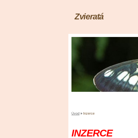
Zvieratá
Úvod
»
Inzerce
INZERCE