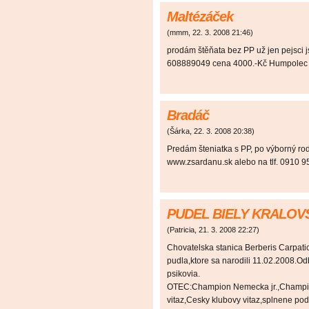
Maltézáček
(
mmm
,
22. 3. 2008
21:46
)
prodám štěňata bez PP už jen pejsci
608889049 cena 4000.-Kč Humpolec
Bradáč
(
Šárka
,
22. 3. 2008
20:38
)
Predám šteniatka s PP, po výborný rod
www.zsardanu.sk alebo na tlf. 0910 
PUDEL BIELY KRALOV
(
Patricia
,
21. 3. 2008
22:27
)
Chovatelska stanica Berberis Carpati
pudla,ktore sa narodili 11.02.2008.Od
psikovia.
OTEC:Champion Nemecka jr.,Champi
vitaz,Cesky klubovy vitaz,splnene po