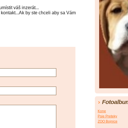
ístit váš inzerát...
kontakt...Ak by ste chceli aby sa Vám
Fotoalbu
Kone
Psie Preteky
ZOO Bojnice