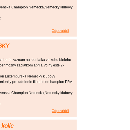
venska,Champion Nemecka,Nemecky klubovy
k
Odpovědět
SKY
ca berie zaznam na steniatka velkeho bieleho
ber mozny zaciatkom aprila.Volny este 2-
on Luxemburska,Nemecky klubovy
dmienky pre udelenie titulu Interchampion.PRA-
venska,Champion Nemecka,Nemecky klubovy
k
Odpovědět
 kolie