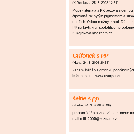
(
K.Rejnkova
,
25. 3. 2008
12:51
)
Mops - štěňata s PP, béžová s černou
čipovaná, se sytým pigmentem a siln
rodičích. Odběr možný ihned. Dále n
PP na krytí, kryjí spolehlivě i problém
K.Rejnkova@seznam.cz
Grifonek s PP
(
Hana
,
24. 3. 2008
20:58
)
Zadám štěňátka grifonků po výborných 
informace na: www.usurper.eu
šeltie s pp
(
sheltie
,
24. 3. 2008
20:06
)
prodám štěňata v barvě blue-merle,tric
mail:milli.2005@seznam.cz