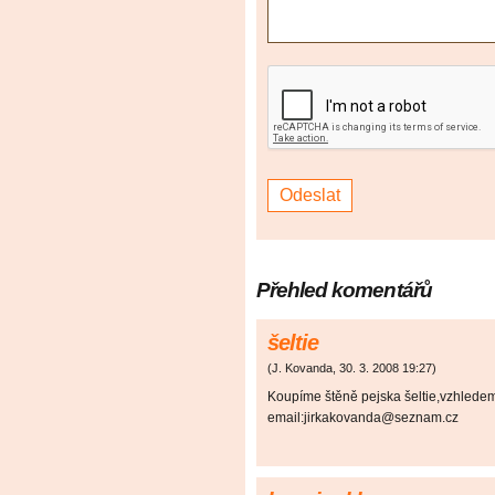
Přehled komentářů
šeltie
(
J. Kovanda
,
30. 3. 2008
19:27
)
Koupíme štěně pejska šeltie,vzhledem
email:jirkakovanda@seznam.cz