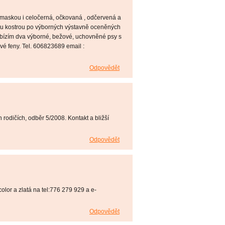
 maskou i celočerná, očkovaná , odčervená a
ou kostrou po výborných výstavně oceněných
abízím dva výborné, bežové, uchovněné psy s
ové feny. Tel. 606823689 email :
Odpovědět
rodičích, odběr 5/2008. Kontakt a bližší
Odpovědět
olor a zlatá na tel:776 279 929 a e-
Odpovědět