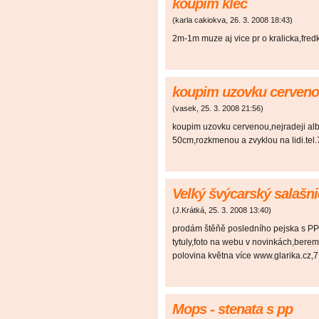
koupim klec
(
karla cakiokva
,
26. 3. 2008
18:43
)
2m-1m muze aj vice pr o kralicka,fred
koupim uzovku cerven
(
vasek
,
25. 3. 2008
21:56
)
koupim uzovku cervenou,nejradeji alb
50cm,rozkmenou a zvyklou na lidi.te
Velký švýcarský salašn
(
J.Krátká
,
25. 3. 2008
13:40
)
prodám štěňě posledního pejska s PP
tytuly,foto na webu v novinkách,bere
polovina května více www.glarika.cz
Mops - stenata s pp