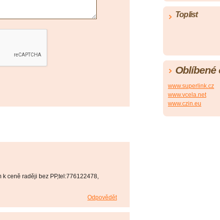
Toplist
Oblíbené
www.superlink.cz
www.vcela.net
www.czin.eu
 k ceně raději bez PP,tel:776122478,
Odpovědět