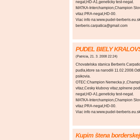
negat,HD-A1,geneticky test-negat.
MATKA-Interchampion,Champion Slo
vitaz.PRA-negat,HD-00.
Viac info na:www.pudel-berberis.eu.s
berberis.carpatica@gmail.com
PUDEL BIELY KRALOV
(
Patricia
,
21. 3. 2008
22:24
)
Chovatelska stanica Berberis Carpati
pudla,ktore sa narodili 11.02.2008.Od
psikovia.
OTEC:Champion Nemecka jr.,Champi
vitaz,Cesky klubovy vitaz,splnene po
negat,HD-A1,geneticky test-negat.
MATKA-Interchampion,Champion Slo
vitaz.PRA-negat,HD-00.
Viac info na:www.pudel-berberis.eu.s
Kupim štena borderskej