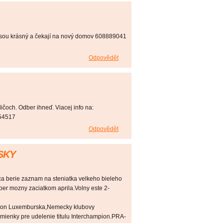
 jsou krásný a čekají na nový domov 608889041
Odpovědět
ičoch. Odber ihneď. Viacej info na:
954517
Odpovědět
SKY
ca berie zaznam na steniatka velkeho bieleho
ber mozny zaciatkom aprila.Volny este 2-
on Luxemburska,Nemecky klubovy
dmienky pre udelenie titulu Interchampion.PRA-