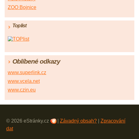
ZOO Bojnice
Toplist
Oblíbené odkazy
www.superlink.cz
www.vcela.net
www.czin.eu
© 2026 eStránky.cz
|
Závadný obsah?
|
Zpracování
dat