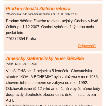
Prodám štěňata Zlatého retrívra
(
Mačejovská Lada (ladamac@seznam.cz)
,
14. 11. 2007
12:10
)
Prodám štěňata Zlatého retrívra - pejsky. Odchov v bytě.
Odběr po 1.12.2007. Osobní výběr možný nebo mohu
poslat foto.
776272354 Praha
Odpovědět
Americký stafordšírský teriér-štěňátka
(
Alena
,
13. 11. 2007
15:13
)
V naší CHS se : 1 pejsek a 5 feneček . Chovatelská
stanice "KOALA BOHEMIA" byla založena v roce 1985,
chovem tohoto plemene se zabývá od roku 1992.
Odchovali jsme již 12 vrhů američanů v bytě, máme tedy
doopravdy dlouholeté zkušenosti s držením a chovem
AST.