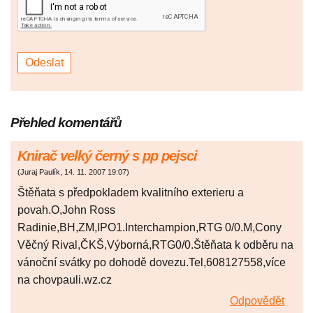
Přehled komentářů
Knirač velký černý s pp pejsci
(
Juraj Paulík
,
14. 11. 2007
19:07
)
Štěňata s předpokladem kvalitního exterieru a
povah.O,John Ross
Radinie,BH,ZM,IPO1.Interchampion,RTG 0/0.M,Cony
Věčný Rival,ČKŠ,Výborná,RTG0/0.Štěňata k odběru na
vánoční svátky po dohodě dovezu.Tel,608127558,více
na chovpauli.wz.cz
Odpovědět