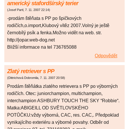
americký stafordšírský terier
(
Josef Partl
,
7. 11. 2007
22:14
)
-prodám štěňata s PP po špičkových
rodičích,o.import,Klubový vítěz 2007.Volný je ještě
černobílý psík a fenka.Možno vidět na web. str.
http://jopar.web-dog.net
Bližší informace na tel 736765088
Odpovědět
Zlatý retriever s PP
(
Dittrichová Dobromila
,
7. 11. 2007
20:58
)
Prodám štěňátka zlatého retrievera s PP po výborných
rodičích. Otec: juniorchampion, multichampion,
interchampion ASHBURY TOUCH THE SKY “Robbie“.
Matka:ABIGEILL OD SVĚTLOVSKÉHO
POTŮČKU:vždy výborná, CAC, res. CAC,. Předpoklad
vynikajícího exteriéru a výborné povahy. Odběr od