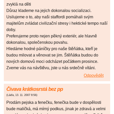
zvyklá na děti
Důraz klademe na jejich dokonalou socializaci.
Usilujeme o to, aby naši staffordi pomáhali svým
majitelům zvládat civilizační stresy i hektické tempo naší
doby.
Preferujeme proto nejen pěkný exteriér, ale hlavně
dokonalou, společenskou povahu.
Hledáme hodné páníčky pro naše štěňátka, kteří je
budou milovat a věnovat se jim. Štěňátka budou do
nových domovů moci odcházet počátkem prosince.
Zveme vás na návštěvu, jste u nás srdečně vítáni.
Odpovědět
Čivava krátkosrstá bez pp
(
Láďa
,
13. 11. 2007
8:56
)
Prodám pejska a fenečku, fenečka bude v dospělosti
bude maličká, má mírný podkus, jinak je zdravá a velmi