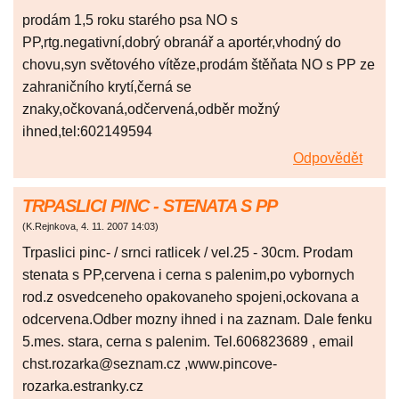
prodám 1,5 roku starého psa NO s
PP,rtg.negativní,dobrý obranář a aportér,vhodný do
chovu,syn světového vítěze,prodám štěňata NO s PP ze
zahraničního krytí,černá se
znaky,očkovaná,odčervená,odběr možný
ihned,tel:602149594
Odpovědět
TRPASLICI PINC - STENATA S PP
(
K.Rejnkova
,
4. 11. 2007
14:03
)
Trpaslici pinc- / srnci ratlicek / vel.25 - 30cm. Prodam
stenata s PP,cervena i cerna s palenim,po vybornych
rod.z osvedceneho opakovaneho spojeni,ockovana a
odcervena.Odber mozny ihned i na zaznam. Dale fenku
5.mes. stara, cerna s palenim. Tel.606823689 , email
chst.rozarka@seznam.cz ,www.pincove-
rozarka.estranky.cz