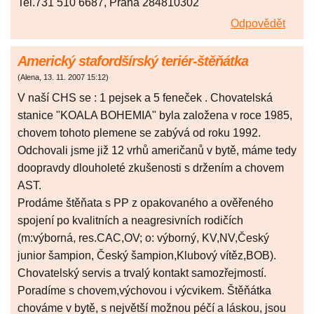
Tel.731 510 6687, Praha 284810302
Odpovědět
Americký stafordšírský teriér-štěňátka
(
Alena
,
13. 11. 2007
15:12
)
V naší CHS se : 1 pejsek a 5 feneček . Chovatelská
stanice "KOALA BOHEMIA" byla založena v roce 1985,
chovem tohoto plemene se zabývá od roku 1992.
Odchovali jsme již 12 vrhů američanů v bytě, máme tedy
doopravdy dlouholeté zkušenosti s držením a chovem
AST.
Prodáme štěňata s PP z opakovaného a ověřeného
spojení po kvalitních a neagresivních rodičích
(m:výborná, res.CAC,OV; o: výborný, KV,NV,Český
junior šampion, Český šampion,Klubový vítěz,BOB).
Chovatelský servis a trvalý kontakt samozřejmostí.
Poradíme s chovem,výchovou i výcvikem. Štěňátka
chováme v bytě, s největší možnou péčí a láskou, jsou