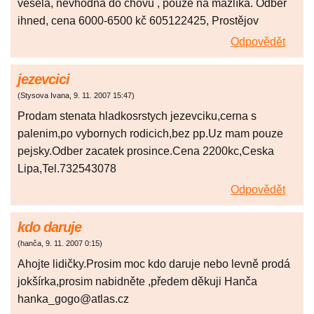
veselá, nevhodná do chovu , pouze na mazlíka. Odběr
ihned, cena 6000-6500 kč 605122425, Prostějov
Odpovědět
jezevcici
(
Stysova Ivana
,
9. 11. 2007
15:47
)
Prodam stenata hladkosrstych jezevciku,cerna s
palenim,po vybornych rodicich,bez pp.Uz mam pouze
pejsky.Odber zacatek prosince.Cena 2200kc,Ceska
Lipa,Tel.732543078
Odpovědět
kdo daruje
(
hanča
,
9. 11. 2007
0:15
)
Ahojte lidičky.Prosim moc kdo daruje nebo levně prodá
jokšírka,prosim nabidněte ,předem děkuji Hanča
hanka_gogo@atlas.cz