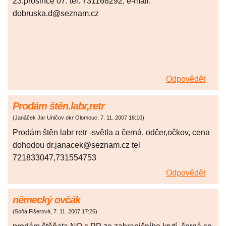
23.prosince 07. tel. 731168292, e-mail:
dobruska.d@seznam.cz
Odpovědět
Prodám štěn.labr,retr
(
Janáček Jar Uničov okr Olomouc
,
7. 11. 2007
18:10
)
Prodám štěn labr retr -světla a černá, odčer,očkov, cena
dohodou dr.janacek@seznam.cz tel
721833047,731554753
Odpovědět
německý ovčák
(
Soňa Fišerová
,
7. 11. 2007
17:26
)