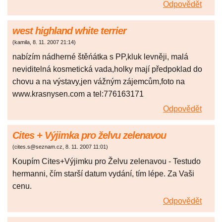
Odpovědět
west highland white terrier
(
kamila
,
8. 11. 2007
21:14
)
nabízím nádherné štěńátka s PP,kluk levněji, malá
neviditelná kosmetická vada,holky mají předpoklad do
chovu a na výstavy,jen vážným zájemcům,foto na
www.krasnysen.com a tel:776163171
Odpovědět
Cites + Výjimka pro želvu zelenavou
(
cites.s@seznam.cz
,
8. 11. 2007
11:01
)
Koupím Cites+Výjimku pro Želvu zelenavou - Testudo
hermanni, čím starší datum vydání, tím lépe. Za Vaši
cenu.
Odpovědět