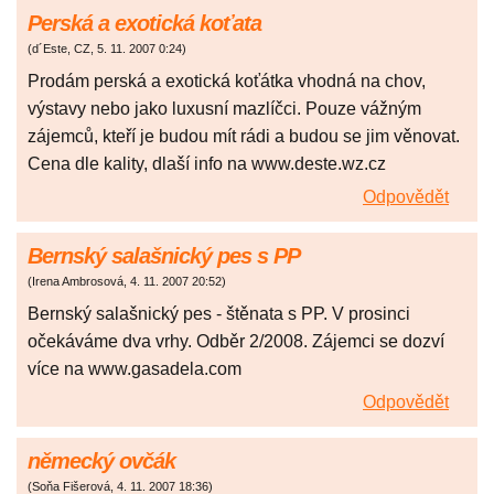
Perská a exotická koťata
(
d´Este, CZ
,
5. 11. 2007
0:24
)
Prodám perská a exotická koťátka vhodná na chov,
výstavy nebo jako luxusní mazlíčci. Pouze vážným
zájemců, kteří je budou mít rádi a budou se jim věnovat.
Cena dle kality, dlaší info na www.deste.wz.cz
Odpovědět
Bernský salašnický pes s PP
(
Irena Ambrosová
,
4. 11. 2007
20:52
)
Bernský salašnický pes - štěnata s PP. V prosinci
očekáváme dva vrhy. Odběr 2/2008. Zájemci se dozví
více na www.gasadela.com
Odpovědět
německý ovčák
(
Soňa Fišerová
,
4. 11. 2007
18:36
)