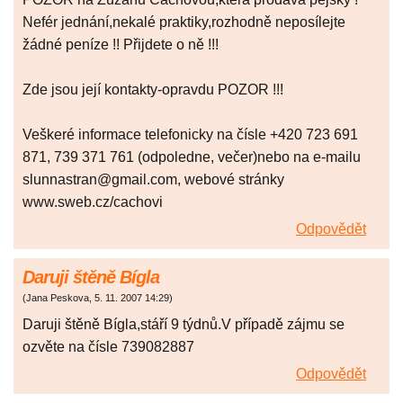
Nefér jednání,nekalé praktiky,rozhodně neposílejte
žádné peníze !! Přijdete o ně !!!
Zde jsou její kontakty-opravdu POZOR !!!
Veškeré informace telefonicky na čísle +420 723 691
871, 739 371 761 (odpoledne, večer)nebo na e-mailu
slunnastran@gmail.com, webové stránky
www.sweb.cz/cachovi
Odpovědět
Daruji štěně Bígla
(
Jana Peskova
,
5. 11. 2007
14:29
)
Daruji štěně Bígla,stáří 9 týdnů.V případě zájmu se
ozvěte na čísle 739082887
Odpovědět