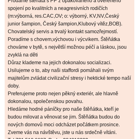
Prodáme štěňata s PP z opakovaného a ověřeného
spojení po kvalitních a neagresivních rodičích
(m:výborná, res.CAC,OV; o: výborný, KV,NV,Český
junior šampion, Český šampion,Klubový vítěz,BOB).
Chovatelský servis a trvalý kontakt samozřejmostí.
Poradíme s chovem,výchovou i výcvikem. Štěňátka
chováme v bytě, s největší možnou péčí a láskou, jsou
zvyklá na děti
Důraz klademe na jejich dokonalou socializaci.
Usilujeme o to, aby naši staffordi pomáhali svým
majitelům zvládat civilizační stresy i hektické tempo naší
doby.
Preferujeme proto nejen pěkný exteriér, ale hlavně
dokonalou, společenskou povahu.
Hledáme hodné páníčky pro naše štěňátka, kteří je
budou milovat a věnovat se jim. Štěňátka budou do
nových domovů moci odcházet počátkem prosince.
Zveme vás na návštěvu, jste u nás srdečně vítáni.