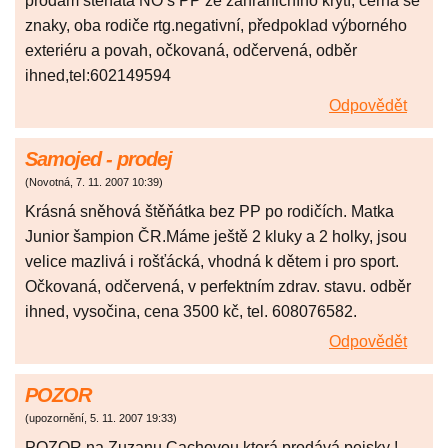
prodám štěňata NO s PP ze zahraničního krytí, černá se
znaky, oba rodiče rtg.negativní, předpoklad výborného
exteriéru a povah, očkovaná, odčervená, odběr
ihned,tel:602149594
Odpovědět
Samojed - prodej
(
Novotná
,
7. 11. 2007
10:39
)
Krásná sněhová štěňátka bez PP po rodičích. Matka
Junior šampion ČR.Máme ještě 2 kluky a 2 holky, jsou
velice mazlivá i rošťácká, vhodná k dětem i pro sport.
Očkovaná, odčervená, v perfektním zdrav. stavu. odběr
ihned, vysočina, cena 3500 kč, tel. 608076582.
Odpovědět
POZOR
(
upozornění
,
5. 11. 2007
19:33
)
POZOR na Zuzanu Cachovou,která prodává pejsky !