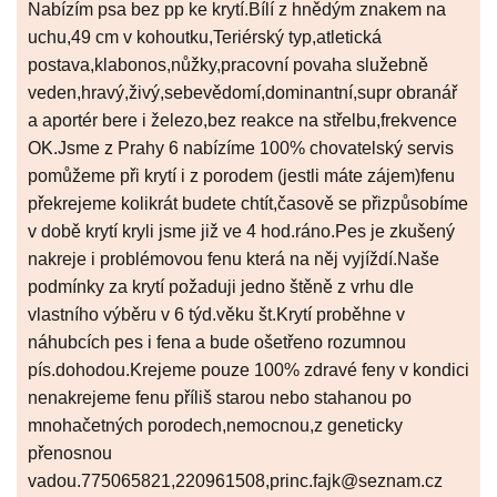
Nabízím psa bez pp ke krytí.Bílí z hnědým znakem na
uchu,49 cm v kohoutku,Teriérský typ,atletická
postava,klabonos,nůžky,pracovní povaha služebně
veden,hravý,živý,sebevědomí,dominantní,supr obranář
a aportér bere i železo,bez reakce na střelbu,frekvence
OK.Jsme z Prahy 6 nabízíme 100% chovatelský servis
pomůžeme při krytí i z porodem (jestli máte zájem)fenu
překrejeme kolikrát budete chtít,časově se přizpůsobíme
v době krytí kryli jsme již ve 4 hod.ráno.Pes je zkušený
nakreje i problémovou fenu která na něj vyjíždí.Naše
podmínky za krytí požaduji jedno štěně z vrhu dle
vlastního výběru v 6 týd.věku št.Krytí proběhne v
náhubcích pes i fena a bude ošetřeno rozumnou
pís.dohodou.Krejeme pouze 100% zdravé feny v kondici
nenakrejeme fenu příliš starou nebo stahanou po
mnohačetných porodech,nemocnou,z geneticky
přenosnou
vadou.775065821,220961508,princ.fajk@seznam.cz