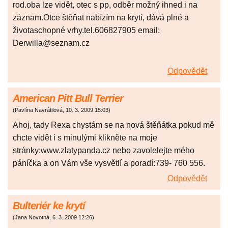
rod.oba lze vidět, otec s pp, odběr možný ihned i na
záznam.Otce štěňat nabízím na krytí, dává plné a
životaschopné vrhy.tel.606827905 email:
Derwilla@seznam.cz
Odpovědět
American Pitt Bull Terrier
(
Pavlína Navrátilová
,
10. 3. 2009
15:03
)
Ahoj, tady Rexa chystám se na nová štěňátka pokud mě
chcte vidět i s minulými klikněte na moje
stránky:www.zlatypanda.cz nebo zavolelejte mého
páníčka a on Vám vše vysvětlí a poradí:739- 760 556.
Odpovědět
Bulteriér ke krytí
(
Jana Novotná
,
6. 3. 2009
12:26
)