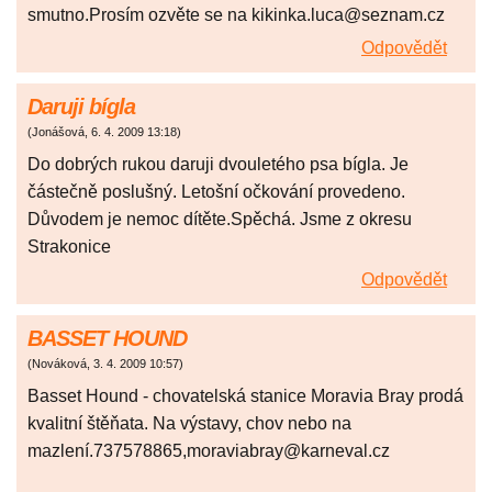
smutno.Prosím ozvěte se na kikinka.luca@seznam.cz
Odpovědět
Daruji bígla
(
Jonášová
,
6. 4. 2009
13:18
)
Do dobrých rukou daruji dvouletého psa bígla. Je
částečně poslušný. Letošní očkování provedeno.
Důvodem je nemoc dítěte.Spěchá. Jsme z okresu
Strakonice
Odpovědět
BASSET HOUND
(
Nováková
,
3. 4. 2009
10:57
)
Basset Hound - chovatelská stanice Moravia Bray prodá
kvalitní štěňata. Na výstavy, chov nebo na
mazlení.737578865,moraviabray@karneval.cz