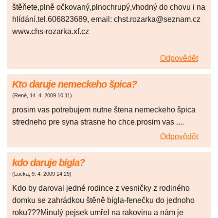
štěňete,plně očkovaný,plnochrupý,vhodný do chovu i na
hlídání.tel.606823689, email: chst.rozarka@seznam.cz
www.chs-rozarka.xf.cz
Odpovědět
Kto daruje nemeckeho špica?
(
René
,
14. 4. 2009
10:11
)
prosim vas potrebujem nutne štena nemeckeho špica
stredneho pre syna strasne ho chce.prosim vas ....
Odpovědět
kdo daruje bígla?
(
Lucka
,
9. 4. 2009
14:29
)
Kdo by daroval jedné rodince z vesničky z rodiného
domku se zahrádkou štěně bígla-fenečku do jednoho
roku???Minulý pejsek umřel na rakovinu a nám je