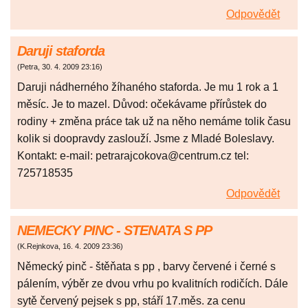
Odpovědět
Daruji staforda
(
Petra
,
30. 4. 2009
23:16
)
Daruji nádherného žíhaného staforda. Je mu 1 rok a 1
měsíc. Je to mazel. Důvod: očekávame přírůstek do
rodiny + změna práce tak už na něho nemáme tolik času
kolik si doopravdy zaslouží. Jsme z Mladé Boleslavy.
Kontakt: e-mail: petrarajcokova@centrum.cz tel:
725718535
Odpovědět
NEMECKY PINC - STENATA S PP
(
K.Rejnkova
,
16. 4. 2009
23:36
)
Německý pinč - štěňata s pp , barvy červené i černé s
pálením, výběr ze dvou vrhu po kvalitních rodičích. Dále
sytě červený pejsek s pp, stáří 17.měs. za cenu