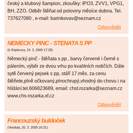
český a klubový šampion, zkoušky: IPO3, ZVV1, VPG1,
BH, ZZO. Odběr štěňat od poloviny měsíce dubna. Tel.
737627080 , e-mail: barinkovav@seznam.cz
Odpovědět
NEMECKY PINC - STENATA S PP
(
k.Rejnkova
,
24. 3. 2009
17:28
)
Německý pinč - štěňata s pp , barvy červené i černé s
pálením, výběr ze dvou vrhu po kvalitních rodičích. Dále
sytě červený pejsek s pp, stáří 17.měs. za cenu
štěňete,plně očkovaný,plnochrupý,vhodný do chovu i na
hlídání.tel.606823689, email: chst.rozarka@seznam.cz
www.chs-rozarka.xf.cz
Odpovědět
Francouzský buldoček
(
Vendula
,
20. 3. 2009
16:31
)