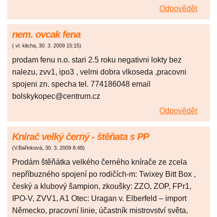
Odpovědět
nem. ovcak fena
(
vl. klicha
,
30. 3. 2009
15:15
)
prodam fenu n.o. stari 2.5 roku negativni lokty bez
nalezu, zvv1, ipo3 , velmi dobra vlkoseda ,pracovni
spojeni zn. specha tel. 774186048 email
bolskykopec@centrum.cz
Odpovědět
Knírač velký černý - štěňata s PP
(
V.Bařinková
,
30. 3. 2009
8:48
)
Prodám štěňátka velkého černého knírače ze zcela
nepříbuzného spojení po rodičích-m: Twixey Bitt Box ,
český a klubový šampion, zkoušky: ZZO, ZOP, FPr1,
IPO-V, ZVV1, A1 Otec: Uragan v. Elberfeld – import
Německo, pracovní linie, účastník mistrovství světa,