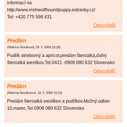
informací na
http://www.irishwolfhoundpuppy.estranky.cz/
Tel: +420 775 598 431
Odpovědět
Predám
(
Malvína Nováková
,
18. 2. 2009
16:25
)
Pudlík strieborný a apricot.predám šteniatká,ďaľej
šteniatká westíkov.Tel.0421 -0908 080 632 Slovensko
Odpovědět
Predám
(
Malvína Novákoová
,
18. 2. 2009
16:22
)
Predám šteniatká westíkov a pudlíkov.Možný odber
10.marec.Tel.0908 080 632 Slovensko
Odpovědět