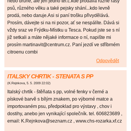
nebo druhé, ale jen jedno tel.č.kde prodává různé rasy
psů, různého věku a také pejsky shání...kdo levně
prodá, nebo daruje.Asi si paní trošku přivydělává.
Prosím, dávejte si na ni pozor, ať se nespálíte. Dává si
vždy sraz ve Frýdku-Místku u Tesca. Pokud jste se s ní
již setkali a máte nějaké informace o ní, napište mi
prosím martinavit@centrum.cz. Paní jezdí ve stříbrném
citroenu combi
Odpovědět
ITALSKY CHRTIK - STENATA S PP
(
K.Rejnkova
,
5. 5. 2009
22:02
)
Italský chrtík - štěňata s pp, volné fenky v černé a
pískové barvě s bílým znakem, po výborné matce a
importovaném psu, předpoklad pro výstavy , chov i
dostihy, anebo jen vynikající společník. tel. 606823689 ,
email: K.Rejnkova@seznam.cz , www.chs-rozarka.xf.cz