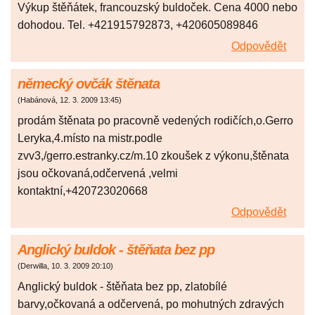
Výkup štěňátek, francouzský buldoček. Cena 4000 nebo
dohodou. Tel. +421915792873, +420605089846
Odpovědět
německý ovčák štěnata
(
Habánová
,
12. 3. 2009
13:45
)
prodám štěnata po pracovně vedených rodičích,o.Gerro
Leryka,4.místo na mistr.podle
zvv3,/gerro.estranky.cz/m.10 zkoušek z výkonu,štěnata
jsou očkovaná,odčervená ,velmi
kontaktní,+420723020668
Odpovědět
Anglický buldok - štěňata bez pp
(
Derwilla
,
10. 3. 2009
20:10
)
Anglický buldok - štěňata bez pp, zlatobílé
barvy,očkovaná a odčervená, po mohutných zdravých