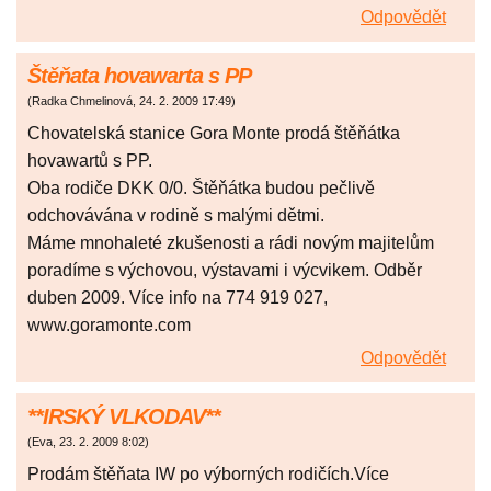
Odpovědět
Štěňata hovawarta s PP
(
Radka Chmelinová
,
24. 2. 2009
17:49
)
Chovatelská stanice Gora Monte prodá štěňátka
hovawartů s PP.
Oba rodiče DKK 0/0. Štěňátka budou pečlivě
odchovávána v rodině s malými dětmi.
Máme mnohaleté zkušenosti a rádi novým majitelům
poradíme s výchovou, výstavami i výcvikem. Odběr
duben 2009. Více info na 774 919 027,
www.goramonte.com
Odpovědět
**IRSKÝ VLKODAV**
(
Eva
,
23. 2. 2009
8:02
)
Prodám štěňata IW po výborných rodičích.Více