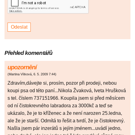
Přehled komentářů
upozornění
(
Martina Vítková
,
6. 5. 2009
7:44
)
Zdravím,dávejte si, prosím, pozor při prodeji, nebou
koupi psa od této paní...Nikola Žvaková, Iveta Hrušková
s tel. číslem 737151966. Koupila jsem si před měsícem
od ní čistokrevného labradora za 3000kč a teď se
ukázalo, že je to kříženec a že není narozen 25.ledna,
ale že je starší. Odmítá to řešit a tvrdí, že je čistokrevný.
Našla jsem pár inzerátů s jejím jménem...uvádí jedno,