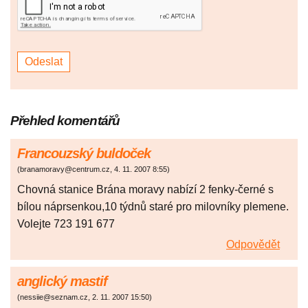
Přehled komentářů
Francouzský buldoček
(
branamoravy@centrum.cz
,
4. 11. 2007
8:55
)
Chovná stanice Brána moravy nabízí 2 fenky-černé s
bílou náprsenkou,10 týdnů staré pro milovníky plemene.
Volejte 723 191 677
Odpovědět
anglický mastif
(
nessiie@seznam.cz
,
2. 11. 2007
15:50
)