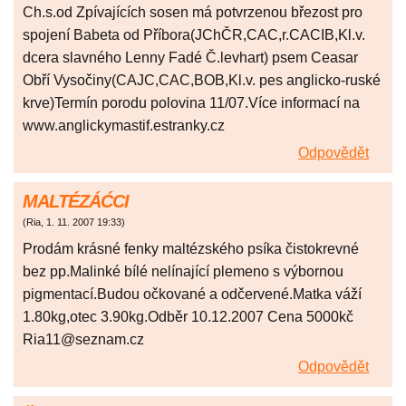
Ch.s.od Zpívajících sosen má potvrzenou březost pro
spojení Babeta od Příbora(JChČR,CAC,r.CACIB,Kl.v.
dcera slavného Lenny Fadé Č.levhart) psem Ceasar
Obří Vysočiny(CAJC,CAC,BOB,Kl.v. pes anglicko-ruské
krve)Termín porodu polovina 11/07.Více informací na
www.anglickymastif.estranky.cz
Odpovědět
MALTÉZÁĆCI
(
Ria
,
1. 11. 2007
19:33
)
Prodám krásné fenky maltézského psíka čistokrevné
bez pp.Malinké bílé nelínající plemeno s výbornou
pigmentací.Budou očkované a odčervené.Matka váží
1.80kg,otec 3.90kg.Odběr 10.12.2007 Cena 5000kč
Ria11@seznam.cz
Odpovědět