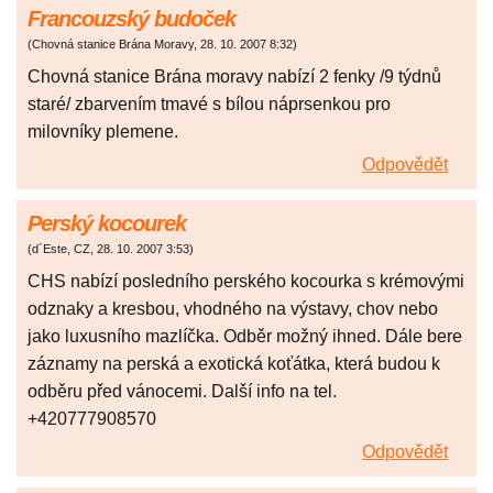
Francouzský budoček
(
Chovná stanice Brána Moravy
,
28. 10. 2007
8:32
)
Chovná stanice Brána moravy nabízí 2 fenky /9 týdnů
staré/ zbarvením tmavé s bílou náprsenkou pro
milovníky plemene.
Odpovědět
Perský kocourek
(
d´Este, CZ
,
28. 10. 2007
3:53
)
CHS nabízí posledního perského kocourka s krémovými
odznaky a kresbou, vhodného na výstavy, chov nebo
jako luxusního mazlíčka. Odběr možný ihned. Dále bere
záznamy na perská a exotická koťátka, která budou k
odběru před vánocemi. Další info na tel.
+420777908570
Odpovědět