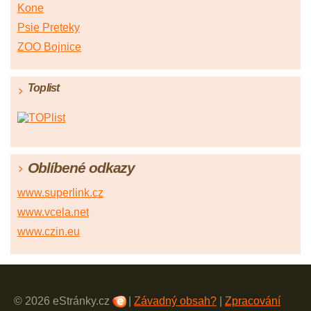
Kone
Psie Preteky
ZOO Bojnice
Toplist
Oblíbené odkazy
www.superlink.cz
www.vcela.net
www.czin.eu
© 2026 eStránky.cz
|
Závadný obsah?
|
Zpracování