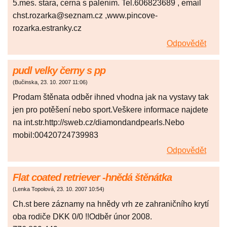
5.mes. stara, cerna s palenim. Tel.606823689 , email
chst.rozarka@seznam.cz ,www.pincove-
rozarka.estranky.cz
Odpovědět
pudl velky černy s pp
(
Bučinska
,
23. 10. 2007
11:06
)
Prodam štěnata odběr ihned vhodna jak na vystavy tak
jen pro potěšení nebo sport.Veškere informace najdete
na int.str.http://sweb.cz/diamondandpearls.Nebo
mobil:00420724739983
Odpovědět
Flat coated retriever -hnědá štěnátka
(
Lenka Topolová
,
23. 10. 2007
10:54
)
Ch.st bere záznamy na hnědy vrh ze zahraničního krytí
oba rodiče DKK 0/0 !!Odběr únor 2008.