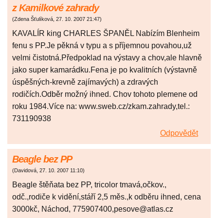
z Kamilkové zahrady
(
Zdena Šťulíková
,
27. 10. 2007
21:47
)
KAVALÍR king CHARLES ŠPANĚL Nabízím Blenheim
fenu s PP.Je pěkná v typu a s příjemnou povahou,už
velmi čistotná.Předpoklad na výstavy a chov,ale hlavně
jako super kamarádku.Fena je po kvalitních (výstavně
úspěšných-krevně zajímavých) a zdravých
rodičích.Odběr možný ihned. Chov tohoto plemene od
roku 1984.Více na: www.sweb.cz/zkam.zahrady,tel.:
731190938
Odpovědět
Beagle bez PP
(
Davidová
,
27. 10. 2007
11:10
)
Beagle štěňata bez PP, tricolor tmavá,očkov.,
odč.,rodiče k vidění,stáří 2,5 měs.,k odběru ihned, cena
3000kč, Náchod, 775907400,pesove@atlas.cz