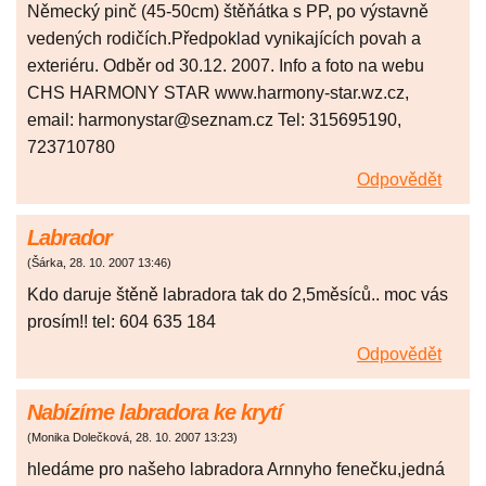
Německý pinč (45-50cm) štěňátka s PP, po výstavně
vedených rodičích.Předpoklad vynikajících povah a
exteriéru. Odběr od 30.12. 2007. Info a foto na webu
CHS HARMONY STAR www.harmony-star.wz.cz,
email: harmonystar@seznam.cz Tel: 315695190,
723710780
Odpovědět
Labrador
(
Šárka
,
28. 10. 2007
13:46
)
Kdo daruje štěně labradora tak do 2,5měsíců.. moc vás
prosím!! tel: 604 635 184
Odpovědět
Nabízíme labradora ke krytí
(
Monika Dolečková
,
28. 10. 2007
13:23
)
hledáme pro našeho labradora Arnnyho fenečku,jedná