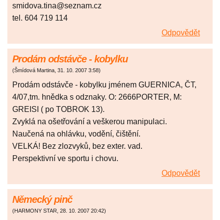
smidova.tina@seznam.cz
tel. 604 719 114
Odpovědět
Prodám odstávče - kobylku
(
Šmídová Martina
,
31. 10. 2007
3:58
)
Prodám odstávče - kobylku jménem GUERNICA, ČT,
4/07,tm. hnědka s odznaky. O: 2666PORTER, M:
GREISI ( po TOBROK 13).
Zvyklá na ošetřování a veškerou manipulaci.
Naučená na ohlávku, vodění, čištění.
VELKÁ! Bez zlozvyků, bez exter. vad.
Perspektivní ve sportu i chovu.
Odpovědět
Německý pinč
(
HARMONY STAR
,
28. 10. 2007
20:42
)