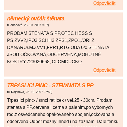
Odpovědět
německý ovčák štěnata
(
Habánová
,
25. 10. 2007
9:57
)
PRODÁM ŠTĚNATA S PP,OTEC HESS S
PS,ZVV2,IPO3.SCHH3,ZPS1,ZPO1,/ORI Z
DANARU/.M.ZVV1,FPR1,RTG OBA 0/0,ŠTĚNATA
JSOU OČKOVANÁ,ODČERVENÁ,MOHUTNÉ
KOSTRY,723020668, OLOMOUCKO
Odpovědět
TRPASLICI PINC - STEWNATA S PP
(
K.Rejnkova
,
23. 10. 2007
22:59
)
Trpaslici pinc- / srnci ratlicek / vel.25 - 30cm. Prodam
stenata s PP,cervena i cerna s palenim,po vybornych
rod.z osvedceneho opakovaneho spojeni,ockovana a
odcervena.Odber mozny ihned i na zaznam. Dale fenku