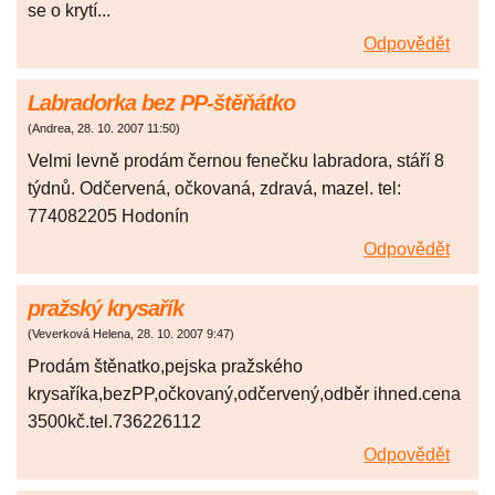
se o krytí...
Odpovědět
Labradorka bez PP-štěňátko
(
Andrea
,
28. 10. 2007
11:50
)
Velmi levně prodám černou fenečku labradora, stáří 8
týdnů. Odčervená, očkovaná, zdravá, mazel. tel:
774082205 Hodonín
Odpovědět
pražský krysařík
(
Veverková Helena
,
28. 10. 2007
9:47
)
Prodám štěnatko,pejska pražského
krysaříka,bezPP,očkovaný,odčervený,odběr ihned.cena
3500kč.tel.736226112
Odpovědět