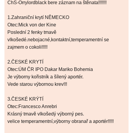
ChS-Orrylordblack bere záznam na štěnata!!!!!!!
1.Zahraniční krytí NĚMECKO
Otec:Mick von der Kine
Poslední 2 fenky tmavě
vlkošedé.nebojacné,kontaktní,temperamentní se
zajmem o cokoli!!!!!
2.ČESKÉ KRYTÍ
Otec:ÚM ČR IPO Dakar Mariko Bohemia
Je výborny kořistník a šílený aportér.
Vede starou výbornou krev!!!
3.ČESKÉ KRÝTÍ
Otec:Francesco Anrebri
Krásný tmavě vlkošedý výborný pes.
velice temperamentní,výborny obranař a aportér!!!!!