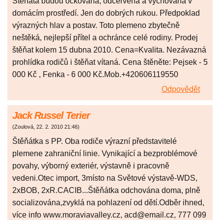
Štěňata budou očkována, odčervená a vychována v
domácím prostředí. Jen do dobrých rukou. Předpoklad
výrazných hlav a postav. Toto plemeno zbytečně
neštěká, nejlepší přítel a ochránce celé rodiny. Prodej
štěňat kolem 15 dubna 2010. Cena=Kvalita. Nezávazná
prohlídka rodičů i štěňat vítaná. Cena štěněte: Pejsek - 5
000 Kč , Fenka - 6 000 Kč.Mob.+420606119550
Odpovědět
Jack Russel Terier
(
Zoulová
,
22. 2. 2010
21:46
)
Štěňátka s PP. Oba rodiče výrazní představitelé
plemene zahraniční linie. Vynikající a bezproblémové
povahy, výborný exteriér, výstavně i pracovně
vedeni.Otec import, 3místo na Světové výstavě-WDS,
2xBOB, 2xR.CACIB...Štěňátka odchována doma, plně
socializována,zvyklá na pohlazení od dětí.Odběr ihned,
více info www.moraviavalley.cz, acd@email.cz, 777 099