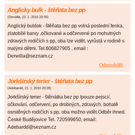
Anglicky bulk - štěňata bez pp
(
Derwilla
,
23. 1. 2010
20:35
)
Anglický buldok - štěňata bez pp volná poslední fenka,
zlatobílé barvy ,očkované a odčervené po mohutných
zdravých rodičích s pp, oba lze vidět, vyrůstá v rodině s
malými dětmi. Tel.606827905 , email :
Derwilla@seznam.cz
Odpovědět
Jorkšírský terier - štěňata bez pp
(
Adebardd
,
21. 1. 2010
20:28
)
Jorkšírský terier - štěnátka bez pp /pouze pejsci/,
očkování, odčervení, po drobných, zdravých, bohatě
osrstěných rodičích s pp, oba možno vidět.Odběr ihned.
České Budějovice Tel. 720599650, email:
Adebardd@seznam.cz