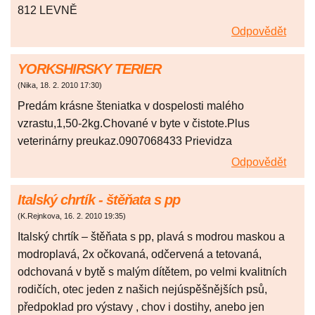
812 LEVNĚ
Odpovědět
YORKSHIRSKY TERIER
(
Nika
,
18. 2. 2010
17:30
)
Predám krásne šteniatka v dospelosti malého
vzrastu,1,50-2kg.Chované v byte v čistote.Plus
veterinárny preukaz.0907068433 Prievidza
Odpovědět
Italský chrtík - štěňata s pp
(
K.Rejnkova
,
16. 2. 2010
19:35
)
Italský chrtík – štěňata s pp, plavá s modrou maskou a
modroplavá, 2x očkovaná, odčervená a tetovaná,
odchovaná v bytě s malým dítětem, po velmi kvalitních
rodičích, otec jeden z našich nejúspěšnějších psů,
předpoklad pro výstavy , chov i dostihy, anebo jen