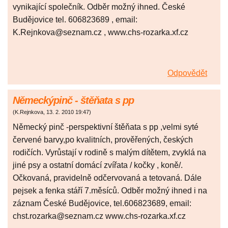
vynikající společník. Odběr možný ihned. České
Budějovice tel. 606823689 , email:
K.Rejnkova@seznam.cz , www.chs-rozarka.xf.cz
Odpovědět
Německýpinč - štěňata s pp
(
K.Rejnkova
,
13. 2. 2010
19:47
)
Německý pinč -perspektivní štěňata s pp ,velmi syté
červené barvy,po kvalitních, prověřených, českých
rodičích. Vyrůstají v rodině s malým dítětem, zvyklá na
jiné psy a ostatní domácí zvířata / kočky , koně/.
Očkovaná, pravidelně odčervovaná a tetovaná. Dále
pejsek a fenka stáří 7.měsíců. Odběr možný ihned i na
záznam České Budějovice, tel.606823689, email:
chst.rozarka@seznam.cz www.chs-rozarka.xf.cz