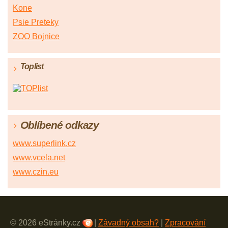
Kone
Psie Preteky
ZOO Bojnice
Toplist
Oblíbené odkazy
www.superlink.cz
www.vcela.net
www.czin.eu
© 2026 eStránky.cz
|
Závadný obsah?
|
Zpracování