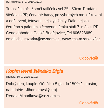
(
K.Rejnkova
,
3. 2. 2010
14:01
)
Trpasličí pinč - / srnčí ratlíček / vel.25 - 30cm. Prodám
štěňata s PP, červené barvy, po výborných rod. očkovaní
a odčervení, tetovaní, pejsky i fenky. Dále pejska
černého s pálením a červenou fenku stáří 7. měs. s PP.
Cena dohodou, České Budějovice, Tel.606823689 ,
email chst.rozarka@seznam.cz , www.chs-rozarka.xf.cz
Odpovědět
Kopím levně štěnátko Bígla
(
Renata
,
30. 1. 2010
21:12
)
Dobrý den, koupím štěnátko Bígla do 1500kč, prosím,
nabídněte...Jihomoravský kraj
Renata.Minarikova@seznam.cz
Odpovědět