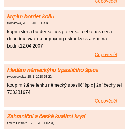
Odpovědět
kupim border koliu
(
konikova
,
20. 1. 2010
11:39
)
kupim stena border koliu s pp fenka alebo pes.cena
dohodou. viac na puppydog.estranky.sk alebo na
bodrik12.04.2007
Odpovědět
hledám německýho trpasličího špice
(
weselowska
,
18. 1. 2010
15:22
)
koupím štěne fenku německý trpasličí špic jížní čechy tel
733281674
Odpovědět
Zahraniční a české kvalitní krytí
(
Iveta Pejsova
,
17. 1. 2010
16:31
)