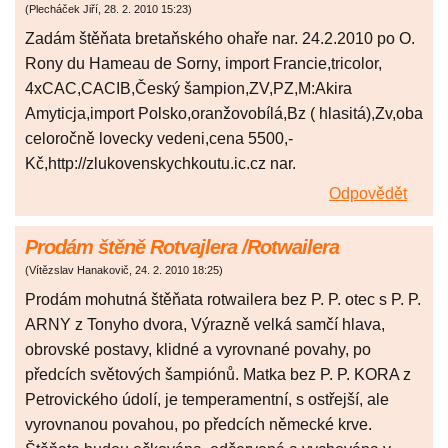
(
Plecháček Jiří
,
28. 2. 2010
15:23
)
Zadám štěňata bretaňského ohaře nar. 24.2.2010 po O.
Rony du Hameau de Sorny, import Francie,tricolor,
4xCAC,CACIB,Český šampion,ZV,PZ,M:Akira
Amyticja,import Polsko,oranžovobílá,Bz ( hlasitá),Zv,oba
celoročně lovecky vedeni,cena 5500,-
Kč,http://zlukovenskychkoutu.ic.cz nar.
Odpovědět
Prodám štěně Rotvajlera /Rotwailera
(
Vítězslav Hanakovič
,
24. 2. 2010
18:25
)
Prodám mohutná štěňata rotwailera bez P. P. otec s P. P.
ARNY z Tonyho dvora, Výrazně velká samčí hlava,
obrovské postavy, klidné a vyrovnané povahy, po
předcích světových šampiónů. Matka bez P. P. KORA z
Petrovického údolí, je temperamentní, s ostřejší, ale
vyrovnanou povahou, po předcích německé krve.