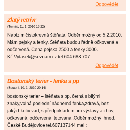
Odpovědět
Zlatý retrívr
(
Tomáš
,
11. 1. 2010
18:22
)
Nabízím čistokrevná štěňata. Odběr možný od 5.2.2010.
Mám pejsky a fenky. Štěňata budou řádně očkovaná a
odčervená. Cena pejska 2500 a fenky 3000.
Kč.Vytasek@seznam.cz tel.604 688 707
Odpovědět
Bostonský terier - fenka s pp
(
Bostoni
,
10. 1. 2010
20:14
)
bostonský terier – štěňata s pp, černá s bílými
znaky,volná poslední nádherná fenka,zdravá, bez
jakýchkoliv vad, s předpokladem pro výstavy a chov,
očkovaná, odčervená, tetovaná,.Odběr možný ihned.
České Budějovice tel.607137144 meil: