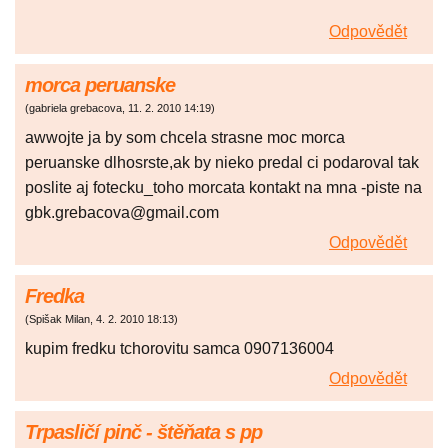
Odpovědět
morca peruanske
(
gabriela grebacova
,
11. 2. 2010
14:19
)
awwojte ja by som chcela strasne moc morca
peruanske dlhosrste,ak by nieko predal ci podaroval tak
poslite aj fotecku_toho morcata kontakt na mna -piste na
gbk.grebacova@gmail.com
Odpovědět
Fredka
(
Spišak Milan
,
4. 2. 2010
18:13
)
kupim fredku tchorovitu samca 0907136004
Odpovědět
Trpasličí pinč - štěňata s pp