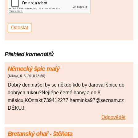
Přehled komentářů
Německý špic malý
(
Nikola
,
6. 3. 2010
18:50
)
Dobrý den,našel by se někdo kdo by daroval špice do
dobrých rukou?Nejlépe černé barvy a do 8
měsícu.KOntakt:739412277 herminka97@seznam.cz
DĚKUJI
Odpovědět
Bretanský ohař - štěňata