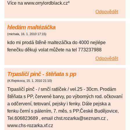
Více na www.orrylordblack.cz*
Odpovědět
hledám maltézáčka
(
michala
,
16. 1. 2010
17:15
)
kdo mi prodá štěně maltezáčka do 4000 nejlépe
fenečku děkuji volat můžete na tel 773237988
Odpovědět
Trpasličí pinč - štěňata s pp
(
K.Rejnkova
,
15. 1. 2010
21:10
)
Trpasličí pinč - / srnčí ratlíček / vel.25 - 30cm. Prodám
štěňata s PP, červené barvy, po výborných rod. očkovaní
a odčervení, tetovaní, pejsky i fenky. Dále pejska a
fenku černí s pálením, 7. měs. s PP.České Budějovice,
Tel.606823689 , email chst.rozarka@seznam.cz ,
www.chs-rozarka.xf.cz