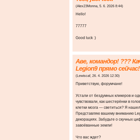
(
Alex23Monna
,
5. 6. 2026
8:44
)
Hello!
77777
Good luck :)
Аве, командор! ??? Ка
Legion9 прямо сейчас!
(
Lewiscaf
,
26. 4. 2026
12:30
)
Приветствую, форумчане!
Устали от бездумных кликеров и о
чувствовали, как шестерёнки в гол
клетки мозга — светиться? Я нашел 
Представляю вашему вниманию Legi
декорациях. Забудьте о скучных ци
завоёванные земли!
Что вас ждет?