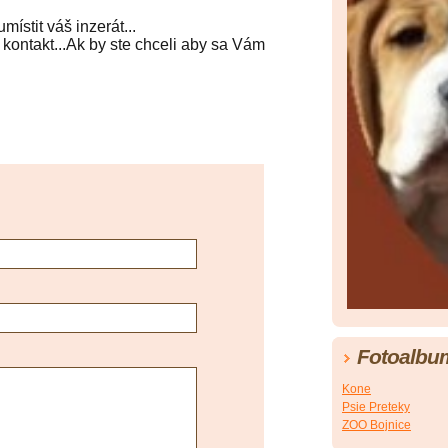
ístit váš inzerát...
kontakt...Ak by ste chceli aby sa Vám
Fotoalbu
Kone
Psie Preteky
ZOO Bojnice