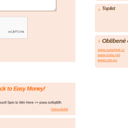
Toplist
Oblíbené
www.superlink.cz
www.vcela.net
www.czin.eu
ack to Easy Money!
count! Spin to Win Here => psee.io/8qt8fh
Odpovědět