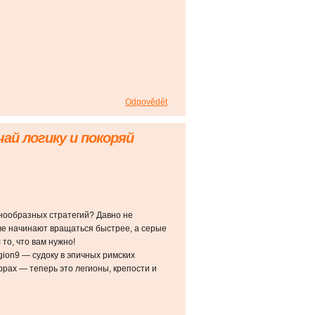
Odpovědět
чай логику и покоряй
днообразных стратегий? Давно не
ове начинают вращаться быстрее, а серые
то, что вам нужно!
on9 — судоку в эпичных римских
фрах — теперь это легионы, крепости и