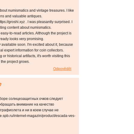
bout numismatics and vintage treasures. I like
oins and valuable antiques.
ps://groshi.xyz . I was pleasantly surprised. I
ting content about numismatics.
easy-to-read articles. Although the project is
already looks very promising.
ly available soon. I'm excited about it, because
nal expert information for coin collectors.
r historical artifacts, it's worth visiting this
 the project grows.
Odpovědět
е
боре солнцезащитных очков следует
обращать внимание на качество
трафиолета и ни в коем случае не
le.spb.ru/internet-magazin/product/escada-ves-