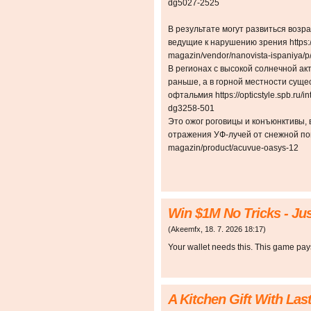
dg5027-2525
В результате могут развиться воз
ведущие к нарушению зрения https://o
magazin/vendor/nanovista-ispaniya/p
В регионах с высокой солнечной а
раньше, а в горной местности суще
офтальмия https://opticstyle.spb.ru/
dg3258-501
Это ожог роговицы и конъюнктивы,
отражения УФ-лучей от снежной поверх
magazin/product/acuvue-oasys-12
Win $1M No Tricks - Jus
(
Akeemfx
,
18. 7. 2026
18:17
)
Your wallet needs this. This game pay
A Kitchen Gift With Las