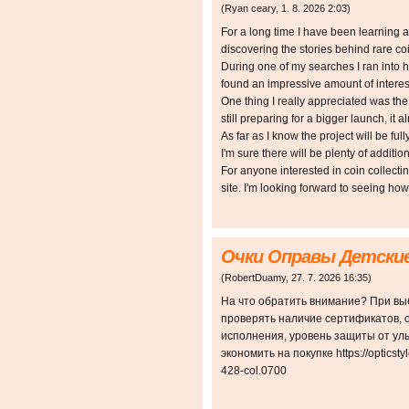
(
Ryan ceary
,
1. 8. 2026
2:03
)
For a long time I have been learning a
discovering the stories behind rare c
During one of my searches I ran into htt
found an impressive amount of interes
One thing I really appreciated was the 
still preparing for a bigger launch, it 
As far as I know the project will be ful
I'm sure there will be plenty of additio
For anyone interested in coin collecting o
site. I'm looking forward to seeing how
Очки Оправы Детски
(
RobertDuamy
,
27. 7. 2026
16:35
)
На что обратить внимание? При вы
проверять наличие сертификатов, 
исполнения, уровень защиты от уль
экономить на покупке https://opticsty
428-col.0700