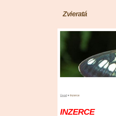
Zvieratá
Úvod
»
Inzerce
INZERCE