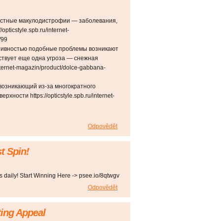
растные макулодистрофии — заболевания,
pticstyle.spb.ru/internet-
/99
ктивностью подобные проблемы возникают
ствует еще одна угроза — снежная
internet-magazin/product/dolce-gabbana-
 возникающий из-за многократного
ности https://opticstyle.spb.ru/internet-
Odpovědět
t Spin!
s daily! Start Winning Here -> psee.io/8qtwgv
Odpovědět
ting Appeal