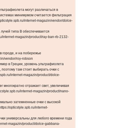
ультрафиолета могут различаться в
х системах минимумом считается фильтрация
ticstyle.spb.ru/internet-magazin/vendor/dolce-
 лучей типа В обеспечивается
ru/internet-magazin/product/ray-ban-rb-2132-
в городе, и на побережье
azin/vendor/roy-robson
имер в Греции, уровень ультрафиолета
, поэтому там стоит выбирать очки с
spb.ru/internet-magazin/product/dolce-
ег многократно отражает свет, увеличивая
cstyle.spb.ru/internet-magazin/product/nano-
имально затемненные очки с высокой
s://opticstyle.spb.ru/internet-
ки универсальны для любого времени года
internet-magazin/product/dolce-gabbana-