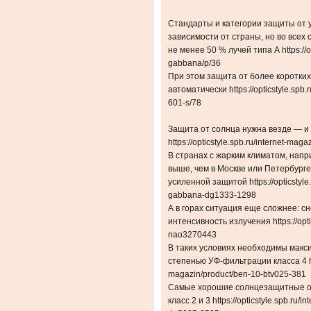
Стандарты и категории защиты от 
зависимости от страны, но во все
не менее 50 % лучей типа А https://op
gabbana/p/36
При этом защита от более коротких
автоматически https://opticstyle.spb.
601-s/78
Защита от солнца нужна везде — и 
https://opticstyle.spb.ru/internet-mag
В странах с жарким климатом, напр
выше, чем в Москве или Петербурге
усиленной защитой https://opticstyle.
gabbana-dg1333-1298
А в горах ситуация еще сложнее: сн
интенсивность излучения https://opti
nao3270443
В таких условиях необходимы макс
степенью УФ-фильтрации класса 4 http
magazin/product/ben-10-btv025-381
Самые хорошие солнцезащитные оч
класс 2 и 3 https://opticstyle.spb.ru/