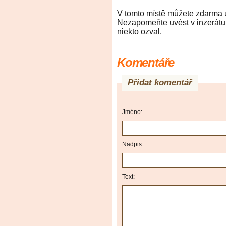
V tomto místě můžete zdarma um
Nezapomeňte uvést v inzerátu 
niekto ozval.
Komentáře
Přidat komentář
Jméno:
Nadpis:
Text: