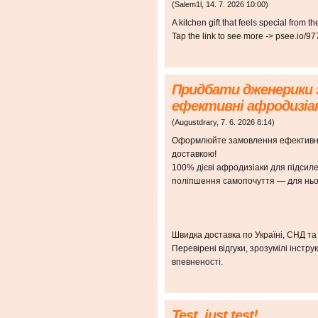
(
Salem1l
,
14. 7. 2026
10:00
)
A kitchen gift that feels special from th
Tap the link to see more -> psee.io/
Придбати дженерики 
ефективні афродизіак
(
Augustdrary
,
7. 6. 2026
8:14
)
Оформлюйте замовлення ефективні 
доставкою!
100% дієві афродизіаки для підсиле
поліпшення самопочуття — для нього
Швидка доставка по Україні, СНД та
Перевірені відгуки, зрозумілі інстру
впевненості.
Test, just test!