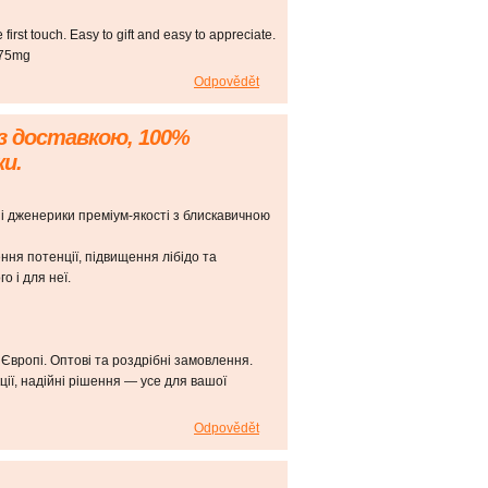
e first touch. Easy to gift and easy to appreciate.
9775mg
Odpovědět
з доставкою, 100%
и.
дженерики преміум-якості з блискавичною
ння потенції, підвищення лібідо та
 і для неї.
 Європі. Оптові та роздрібні замовлення.
кції, надійні рішення — усе для вашої
Odpovědět