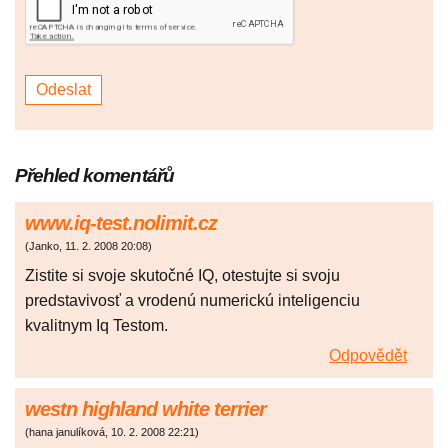
Přehled komentářů
www.iq-test.nolimit.cz
(
Janko
,
11. 2. 2008
20:08
)
Zistite si svoje skutočné IQ, otestujte si svoju
predstavivosť a vrodenú numerickú inteligenciu
kvalitnym Iq Testom.
Odpovědět
westn highland white terrier
(
hana janulíková
,
10. 2. 2008
22:21
)