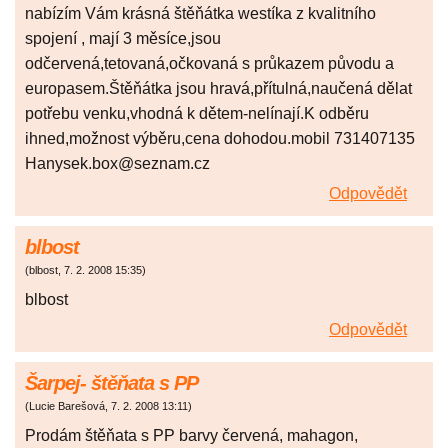
nabízím Vám krásná štěňátka westíka z kvalitního
spojení , mají 3 měsíce,jsou
odčervená,tetovaná,očkovaná s průkazem původu a
europasem.Štěňátka jsou hravá,přítulná,naučená dělat
potřebu venku,vhodná k dětem-nelínají.K odběru
ihned,možnost výběru,cena dohodou.mobil 731407135
Hanysek.box@seznam.cz
Odpovědět
blbost
(
blbost
,
7. 2. 2008
15:35
)
blbost
Odpovědět
Šarpej- štěňata s PP
(
Lucie Barešová
,
7. 2. 2008
13:11
)
Prodám štěňata s PP barvy červená, mahagon,