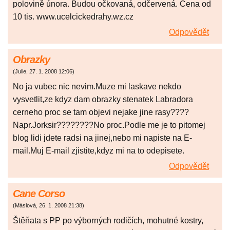
polovině února. Budou očkovaná, odčervená. Cena od
10 tis. www.ucelcickedrahy.wz.cz
Odpovědět
Obrazky
(
Julie
,
27. 1. 2008
12:06
)
No ja vubec nic nevim.Muze mi laskave nekdo
vysvetlit,ze kdyz dam obrazky stenatek Labradora
cerneho proc se tam objevi nejake jine rasy????
Napr.Jorksir????????No proc.Podle me je to pitomej
blog lidi jdete radsi na jinej,nebo mi napiste na E-
mail.Muj E-mail zjistite,kdyz mi na to odepisete.
Odpovědět
Cane Corso
(
Máslová
,
26. 1. 2008
21:38
)
Štěňata s PP po výborných rodičích, mohutné kostry,