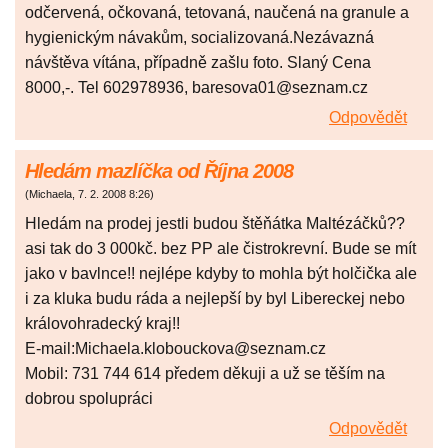
odčervená, očkovaná, tetovaná, naučená na granule a
hygienickým návakům, socializovaná.Nezávazná
návštěva vítána, případně zašlu foto. Slaný Cena
8000,-. Tel 602978936, baresova01@seznam.cz
Odpovědět
Hledám mazlíčka od Října 2008
(
Michaela
,
7. 2. 2008
8:26
)
Hledám na prodej jestli budou štěňátka Maltézáčků??
asi tak do 3 000kč. bez PP ale čistrokrevní. Bude se mít
jako v bavlnce!! nejlépe kdyby to mohla být holčička ale
i za kluka budu ráda a nejlepší by byl Libereckej nebo
královohradecký kraj!!
E-mail:Michaela.klobouckova@seznam.cz
Mobil: 731 744 614 předem děkuji a už se těším na
dobrou spolupráci
Odpovědět