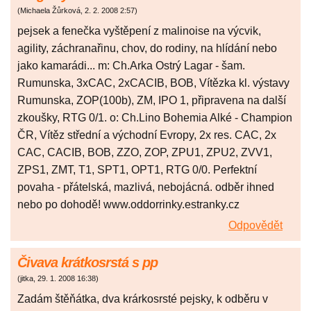
(
Michaela Žůrková
,
2. 2. 2008
2:57
)
pejsek a fenečka vyštěpení z malinoise na výcvik,
agility, záchranařinu, chov, do rodiny, na hlídání nebo
jako kamarádi... m: Ch.Arka Ostrý Lagar - šam.
Rumunska, 3xCAC, 2xCACIB, BOB, Vítězka kl. výstavy
Rumunska, ZOP(100b), ZM, IPO 1, připravena na další
zkoušky, RTG 0/1. o: Ch.Lino Bohemia Alké - Champion
ČR, Vítěz střední a východní Evropy, 2x res. CAC, 2x
CAC, CACIB, BOB, ZZO, ZOP, ZPU1, ZPU2, ZVV1,
ZPS1, ZMT, T1, SPT1, OPT1, RTG 0/0. Perfektní
povaha - přátelská, mazlivá, nebojácná. odběr ihned
nebo po dohodě! www.oddorrinky.estranky.cz
Odpovědět
Čivava krátkosrstá s pp
(
jitka
,
29. 1. 2008
16:38
)
Zadám štěňátka, dva krárkosrsté pejsky, k odběru v