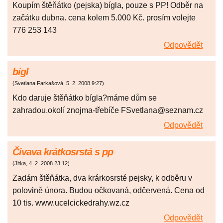
Koupím štěňátko (pejska) bígla, pouze s PP! Odběr na
začátku dubna. cena kolem 5.000 Kč. prosím volejte
776 253 143
Odpovědět
bígl
(
Svetlana Farkašová
,
5. 2. 2008
9:27
)
Kdo daruje štěňátko bígla?máme dům se
zahradou.okolí znojma-třebíče FSvetlana@seznam.cz
Odpovědět
Čivava krátkosrstá s pp
(
Jitka
,
4. 2. 2008
23:12
)
Zadám štěňátka, dva krárkosrsté pejsky, k odběru v
polovině února. Budou očkovaná, odčervená. Cena od
10 tis. www.ucelcickedrahy.wz.cz
Odpovědět