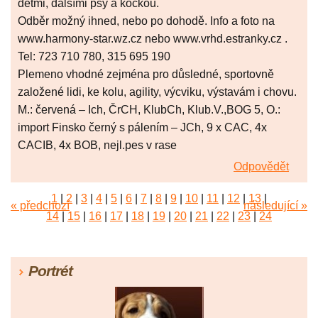
dětmi, dalšími psy a kočkou.
Odběr možný ihned, nebo po dohodě. Info a foto na
www.harmony-star.wz.cz nebo www.vrhd.estranky.cz .
Tel: 723 710 780, 315 695 190
Plemeno vhodné zejména pro důsledné, sportovně
založené lidi, ke kolu, agility, výcviku, výstavám i chovu.
M.: červená – Ich, ČrCH, KlubCh, Klub.V.,BOG 5, O.:
import Finsko černý s pálením – JCh, 9 x CAC, 4x
CACIB, 4x BOB, nejl.pes v rase
Odpovědět
1
|
2
|
3
|
4
|
5
|
6
|
7
|
8
|
9
|
10
|
11
|
12
|
13
|
« předchozí
následující »
14
|
15
|
16
|
17
|
18
|
19
|
20
|
21
|
22
|
23
|
24
|
25
|
26
|
27
|
28
|
29
|
30
|
31
|
32
|
33
|
34
|
35
|
36
|
37
|
38
|
39
|
40
|
41
|
42
|
43
|
44
|
45
Portrét
|
46
|
47
|
48
|
49
|
50
|
51
|
52
|
53
|
54
|
55
|
56
|
57
|
58
|
59
|
60
|
61
|
62
|
63
|
64
|
65
|
66
|
67
|
68
|
69
|
70
|
71
|
72
|
73
|
74
|
75
|
76
|