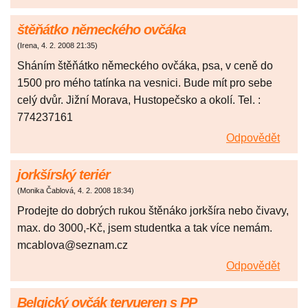
štěňátko německého ovčáka
(
Irena
,
4. 2. 2008
21:35
)
Sháním štěňátko německého ovčáka, psa, v ceně do
1500 pro mého tatínka na vesnici. Bude mít pro sebe
celý dvůr. Jižní Morava, Hustopečsko a okolí. Tel. :
774237161
Odpovědět
jorkšírský teriér
(
Monika Čablová
,
4. 2. 2008
18:34
)
Prodejte do dobrých rukou štěnáko jorkšíra nebo čivavy,
max. do 3000,-Kč, jsem studentka a tak více nemám.
mcablova@seznam.cz
Odpovědět
Belgický ovčák tervueren s PP