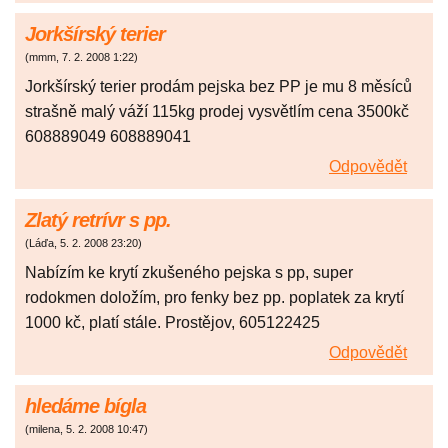
Jorkšírský terier
(
mmm
,
7. 2. 2008
1:22
)
Jorkšírský terier prodám pejska bez PP je mu 8 měsíců
strašně malý váží 115kg prodej vysvětlím cena 3500kč
608889049 608889041
Odpovědět
Zlatý retrívr s pp.
(
Láďa
,
5. 2. 2008
23:20
)
Nabízím ke krytí zkušeného pejska s pp, super
rodokmen doložím, pro fenky bez pp. poplatek za krytí
1000 kč, platí stále. Prostějov, 605122425
Odpovědět
hledáme bígla
(
milena
,
5. 2. 2008
10:47
)