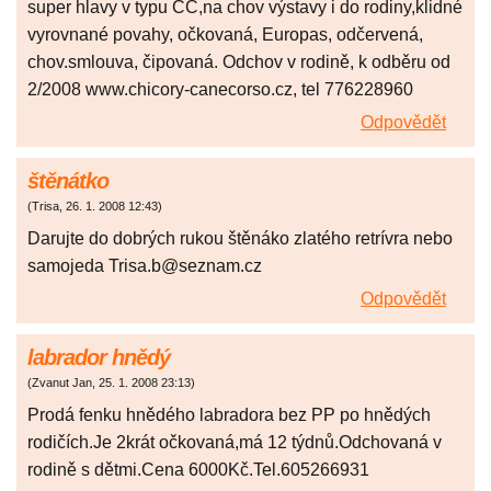
super hlavy v typu CC,na chov výstavy i do rodiny,klidné
vyrovnané povahy, očkovaná, Europas, odčervená,
chov.smlouva, čipovaná. Odchov v rodině, k odběru od
2/2008 www.chicory-canecorso.cz, tel 776228960
Odpovědět
štěnátko
(
Trisa
,
26. 1. 2008
12:43
)
Darujte do dobrých rukou štěnáko zlatého retrívra nebo
samojeda Trisa.b@seznam.cz
Odpovědět
labrador hnědý
(
Zvanut Jan
,
25. 1. 2008
23:13
)
Prodá fenku hnědého labradora bez PP po hnědých
rodičích.Je 2krát očkovaná,má 12 týdnů.Odchovaná v
rodině s dětmi.Cena 6000Kč.Tel.605266931