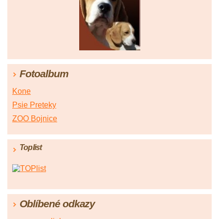
77
|
78
|
79
|
80
|
81
Fotoalbum
Kone
Psie Preteky
ZOO Bojnice
Toplist
Oblíbené odkazy